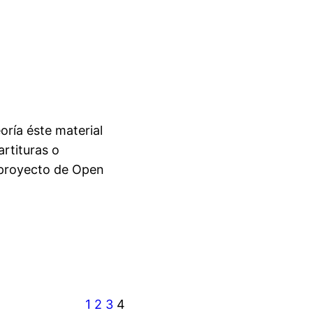
ría éste material
artituras o
l proyecto de Open
1
2
3
4